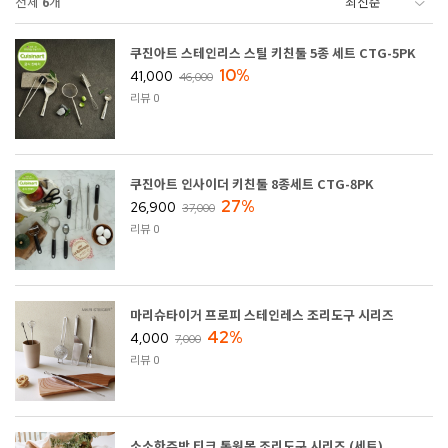
전체
6
개
쿠진아트 스테인리스 스틸 키친툴 5종 세트 CTG-5PK
10%
41,000
46,000
리뷰 0
쿠진아트 인사이더 키친툴 8종세트 CTG-8PK
27%
26,900
37,000
리뷰 0
마리슈타이거 프로피 스테인레스 조리도구 시리즈
42%
4,000
7,000
리뷰 0
소소한주방 티크 통원목 조리도구 시리즈 (세트)