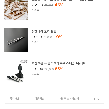
46%
26,900
49,900
리뷰 0
발고비아 요리 핀셋
40%
19,800
33,000
리뷰 1
조셉조셉 뉴 멀티조리도구 스페셜 7종세트
68%
59,000
190,000
리뷰 6
공지사항
이용약관
개인정보처리방침
FAQ