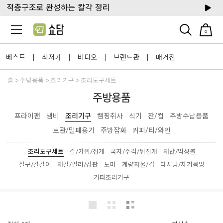
0
베스트
최저가
비디오
브랜드관
매거진
|
|
|
|
홈
주방용품
조리기구
조리도구세트
주방용품
프라이팬
냄비
조리기구
캠핑취사
식기
잔/컵
주방수납용품
보관/밀폐용기
주방잡화
커피/티/와인
조리도구세트
칼/가위/집게
국자/주걱/뒤집개
채반/믹싱볼
절구/칼갈이
채칼/필러/강판
도마
계량저울/컵
다시망/차거름망
기타조리기구