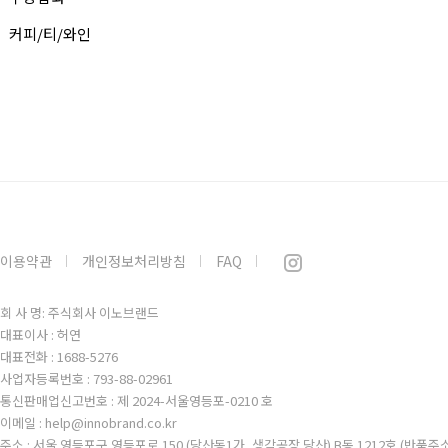
커피/티/와인
이용약관
개인정보처리방침
FAQ
회 사 명: 주식회사 이노브랜드
대표이사 : 허연
대표전화 : 1688-5276
사업자등록번호 : 793-88-02961
통신판매업신고번호 : 제 2024-서울영등포-0210 호
이메일 : help@innobrand.co.kr
주소 : 서울 영등포구 영등포로 150 (당산동1가, 생각공장 당산) B동 1212호 (반품주