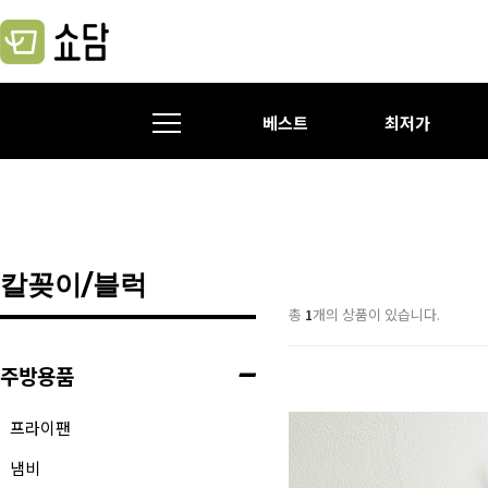
베스트
최저가
칼꽂이/블럭
총
1
개의 상품이 있습니다.
주방용품
프라이팬
냄비