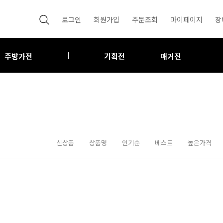
로그인
회원가입
주문조회
마이페이지
장
주방가전
기획전
매거진
|
신상품
상품명
인기순
베스트
높은가격