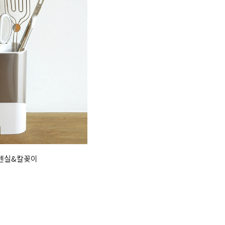
유텐실&칼꽂이