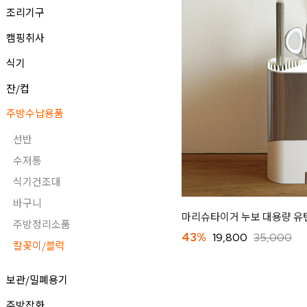
조리기구
캠핑취사
식기
잔/컵
주방수납용품
선반
수저통
식기건조대
바구니
마리슈타이거 누보 대용량 
주방정리소품
43%
19,800
35,000
칼꽂이/블럭
보관/밀폐용기
주방잡화