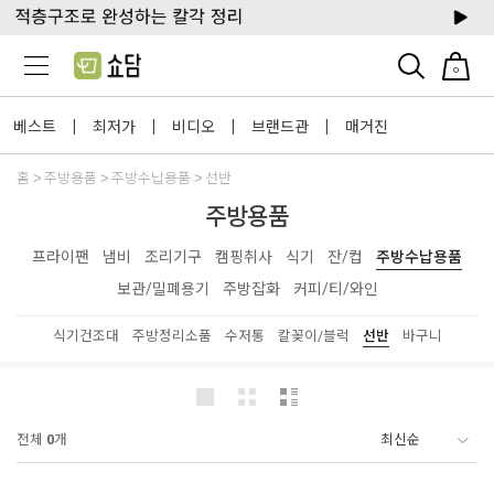
0
베스트
최저가
비디오
브랜드관
매거진
|
|
|
|
홈
주방용품
주방수납용품
선반
주방용품
프라이팬
냄비
조리기구
캠핑취사
식기
잔/컵
주방수납용품
보관/밀폐용기
주방잡화
커피/티/와인
식기건조대
주방정리소품
수저통
칼꽂이/블럭
선반
바구니
전체
0
개