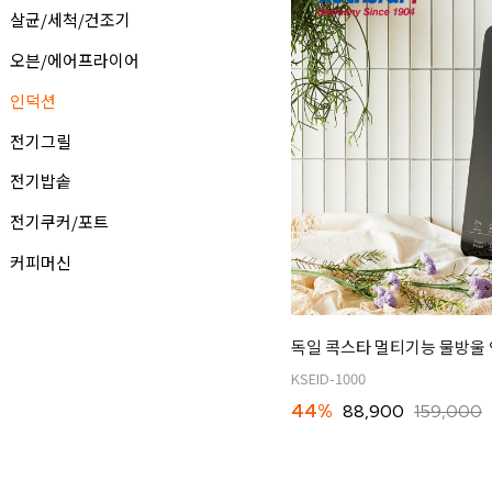
살균/세척/건조기
오븐/에어프라이어
인덕션
전기그릴
전기밥솥
전기쿠커/포트
커피머신
독일 콕스타 멀티기능 물방울 
KSEID-1000
44%
88,900
159,000