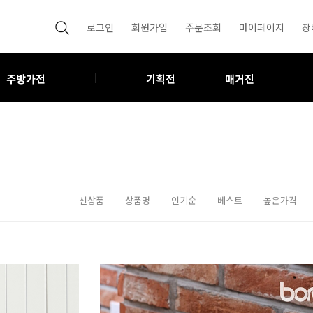
로그인
회원가입
주문조회
마이페이지
장
주방가전
기획전
매거진
|
신상품
상품명
인기순
베스트
높은가격