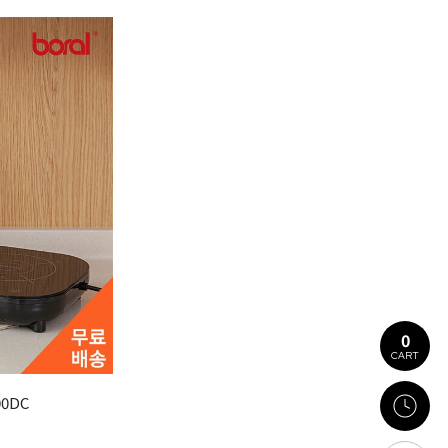
0
CART
00DC