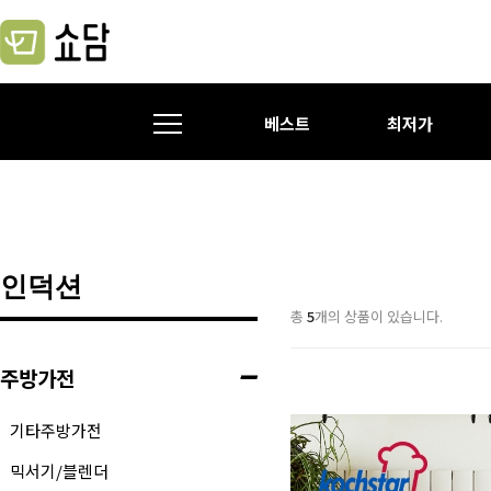
베스트
최저가
인덕션
총
5
개의 상품이 있습니다.
주방가전
기타주방가전
믹서기/블렌더