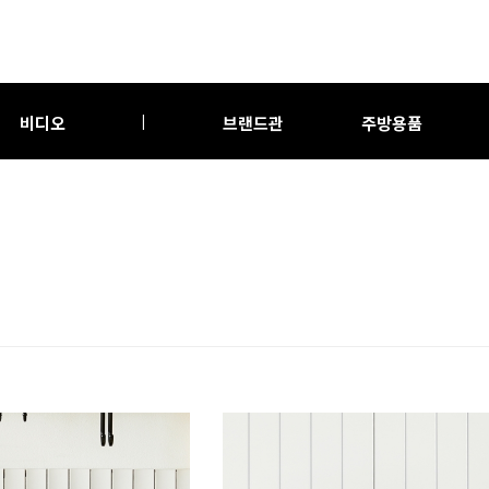
비디오
브랜드관
주방용품
|