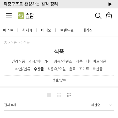
0
베스트
최저가
비디오
브랜드관
매거진
|
|
|
|
홈
식품
수산물
식품
건강식품
과자/베이커리
냉동/간편조리식품
다이어트식품
라면/면류
수산물
식용유/오일
음료
조미료
축산물
젓갈/장류
전체
0
개