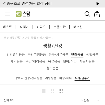
0
베스트
최저가
비디오
브랜드관
매거진
|
|
|
|
홈
생활/건강
반려동물
식기/급수기
생활/건강
건강관리용품
구강위생용품
문구/사무용품
반려동물
생활용품
세탁용품
수납/정리용품
욕실용품
원예/식물
자동차용품
청소용품
강아지 건강/관리용품
리빙용품
미용/목욕
식기/급수기
전체
0
개