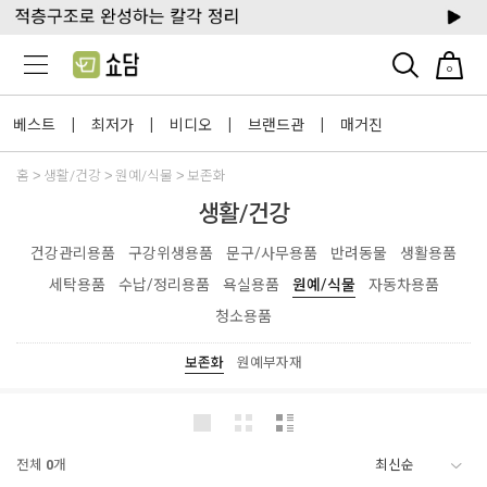
0
베스트
최저가
비디오
브랜드관
매거진
|
|
|
|
홈
생활/건강
원예/식물
보존화
생활/건강
건강관리용품
구강위생용품
문구/사무용품
반려동물
생활용품
세탁용품
수납/정리용품
욕실용품
원예/식물
자동차용품
청소용품
보존화
원예부자재
전체
0
개