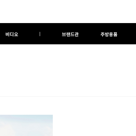
비디오
브랜드관
주방용품
|