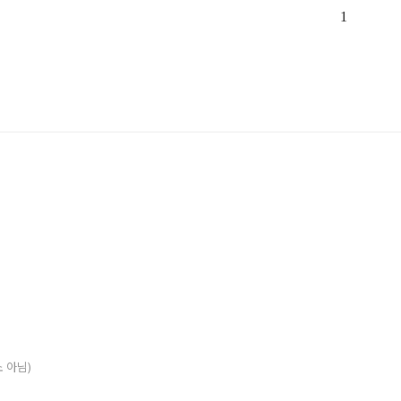
1
소 아님)