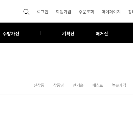
로그인
회원가입
주문조회
마이페이지
장
주방가전
기획전
매거진
|
신상품
상품명
인기순
베스트
높은가격