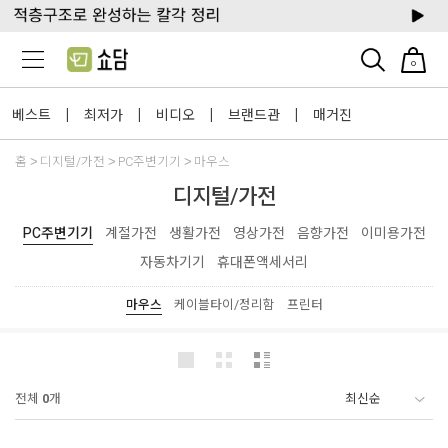
0
베스트
최저가
비디오
브랜드관
매거진
|
|
|
|
홈
디지털/가전
PC주변기기
마우스
디지털/가전
PC주변기기
계절가전
생활가전
영상가전
음향가전
이미용가전
자동차기기
휴대폰액세서리
마우스
케이블타이/정리함
프린터
전체
0
개