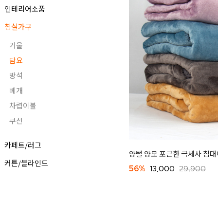
인테리어소품
침실가구
거울
담요
방석
베개
차렵이불
쿠션
카페트/러그
양털 양모 포근한 극세사 침대
커튼/블라인드
56%
13,000
29,900