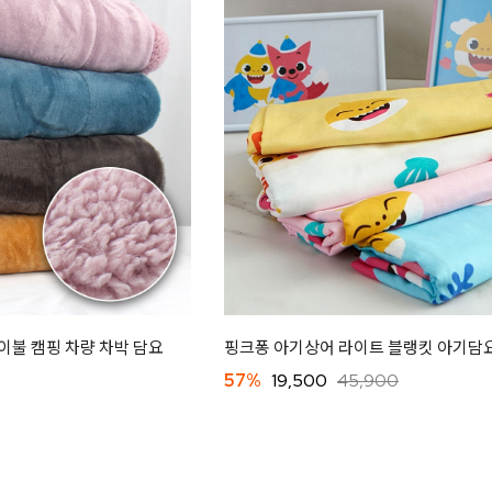
이불 캠핑 차량 차박 담요
핑크퐁 아기상어 라이트 블랭킷 아기담
57%
19,500
45,900