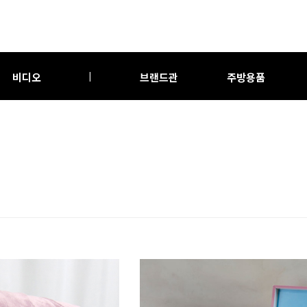
비디오
브랜드관
주방용품
|