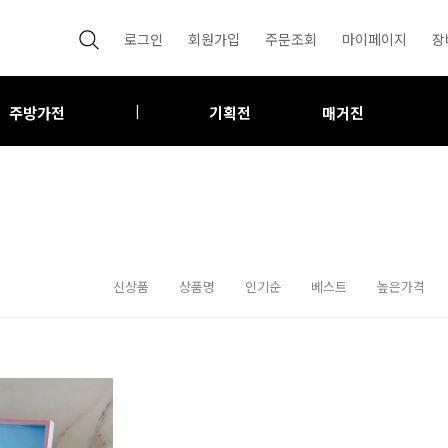
로그인
회원가입
주문조회
마이페이지
장
주방가전
기획전
매거진
|
신상품
상품명
인기순
베스트
높은가격