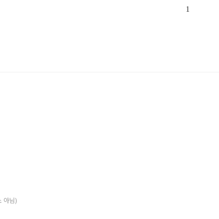
1
소 아님)