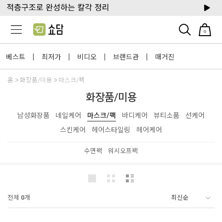
0
베스트
최저가
비디오
브랜드관
매거진
|
|
|
|
홈
화장품/미용
마스크/팩
화장품/미용
남성화장품
네일케어
마스크/팩
바디케어
뷰티소품
선케어
스킨케어
헤어스타일링
헤어케어
수면팩
워시오프팩
전체
0
개