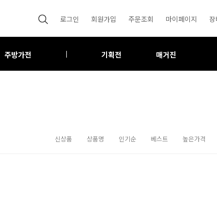
로그인
회원가입
주문조회
마이페이지
장
주방가전
기획전
매거진
|
신상품
상품명
인기순
베스트
높은가격