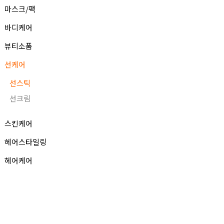
마스크/팩
바디케어
뷰티소품
선케어
선스틱
선크림
스킨케어
헤어스타일링
헤어케어