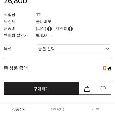
26,800
적립금
1%
브랜드
클레버팟
배송비
(고정)
지역별
멤버쉽 할인가
펼쳐보기
옵션
0
총 상품 금액
구매하기
상품상세
Q&A(0)
리뷰