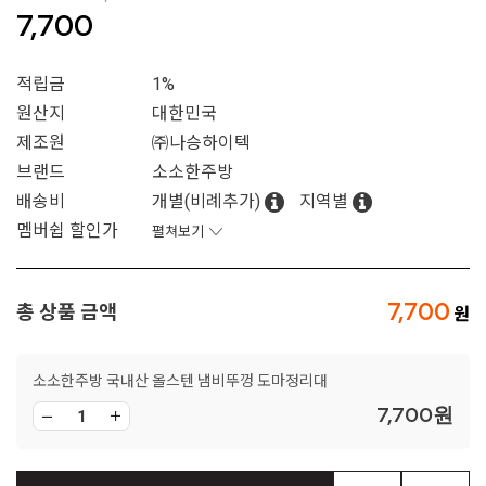
7,700
적립금
1%
원산지
대한민국
제조원
㈜나승하이텍
브랜드
소소한주방
배송비
개별(비례추가)
지역별
멤버쉽 할인가
펼쳐보기
7,700
총 상품 금액
소소한주방 국내산 올스텐 냄비뚜껑 도마정리대
7,700
원