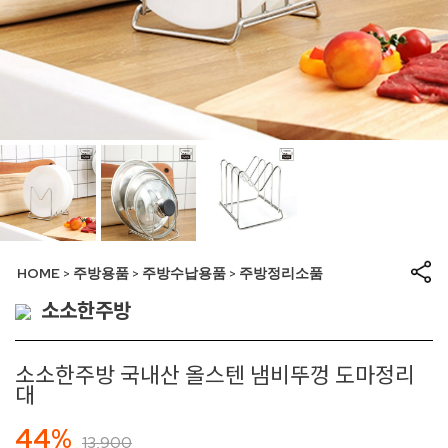
HOME
주방용품
주방수납용품
주방정리소품
>
>
>
소소한주방
소소한주방 국내산 올스텐 냄비뚜껑 도마정리
대
44%
13,900