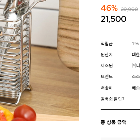
46%
39,900
21,500
적립금
1%
원산지
대한
제조원
㈜
브랜드
소소
배송비
배송
멤버쉽 할인가
총 상품 금액