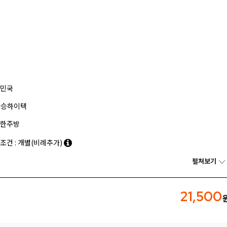
민국
나승하이텍
한주방
조건 : 개별(비례추가)
펼쳐보기
21,500