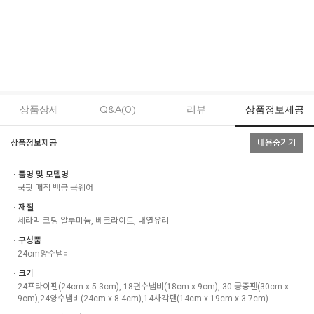
상품상세
Q&A(0)
리뷰
상품정보제공
상품정보제공
내용숨기기
ㆍ품명 및 모델명
쿡핏 매직 백금 쿡웨어
ㆍ재질
세라믹 코팅 알루미늄, 베크라이트, 내열유리
ㆍ구성품
24cm양수냄비
ㆍ크기
24프라이팬(24cm x 5.3cm), 18편수냄비(18cm x 9cm), 30 궁중팬(30cm x
9cm),24양수냄비(24cm x 8.4cm),14사각팬(14cm x 19cm x 3.7cm)