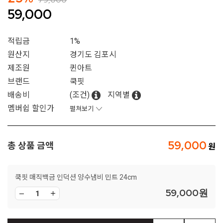
59,000
적립금
1%
원산지
경기도 김포시
제조원
퀸아트
브랜드
쿡핏
배송비
(조건)
지역별
멤버쉽 할인가
펼쳐보기
59,000
총 상품 금액
쿡핏 매직백금 인덕션 양수냄비 민트 24cm
59,000
원