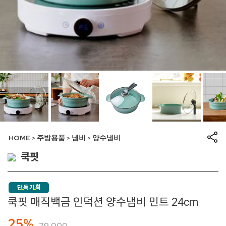
HOME
주방용품
냄비
양수냄비
>
>
>
쿡핏
쿡핏 매직백금 인덕션 양수냄비 민트 24cm
25%
79,000