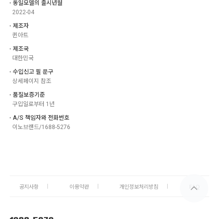
ㆍ동일모델의 출시년월
2022-04
ㆍ제조자
퀸아트
ㆍ제조국
대한민국
ㆍ수입신고 필 문구
상세페이지 참조
ㆍ품질보증기준
구입일로부터 1년
ㆍA/S 책임자와 전화번호
이노브랜드/1688-5276
공지사항
이용약관
개인정보처리방침
FAQ