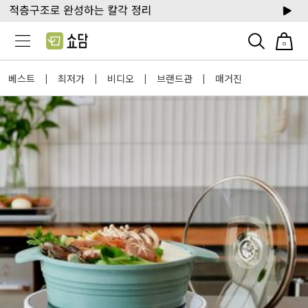
0
베스트
최저가
비디오
브랜드관
매거진
|
|
|
|