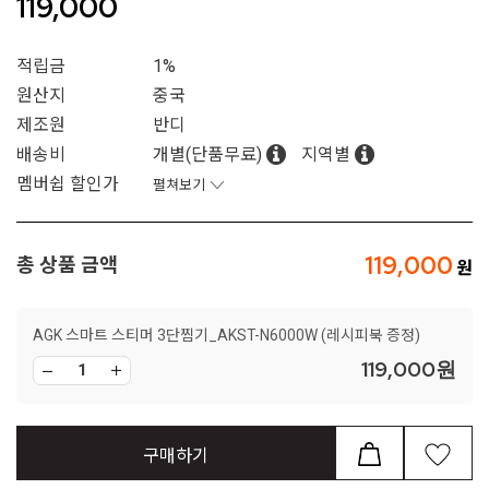
119,000
적립금
1%
원산지
중국
제조원
반디
배송비
개별(단품무료)
지역별
멤버쉽 할인가
펼쳐보기
119,000
총 상품 금액
AGK 스마트 스티머 3단찜기_AKST-N6000W (레시피북 증정)
119,000
원
구매하기