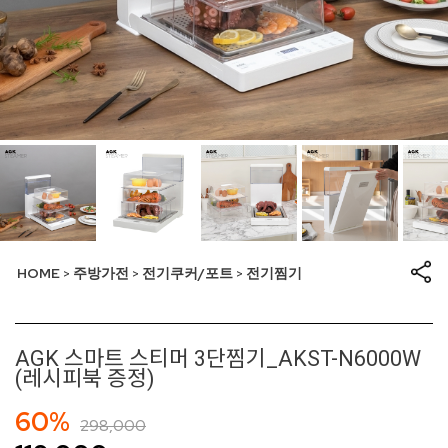
HOME
주방가전
전기쿠커/포트
전기찜기
>
>
>
AGK 스마트 스티머 3단찜기_AKST-N6000W
(레시피북 증정)
60%
298,000