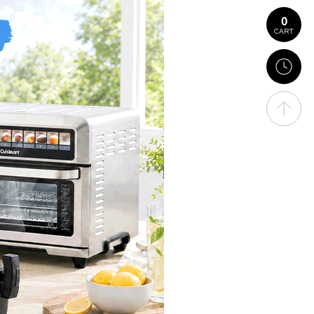
0
CART