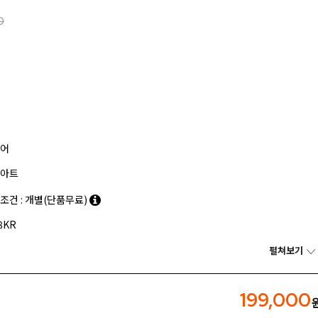
0
어
아트
조건 : 개별(단품무료)
8KR
펼쳐보기
199,000