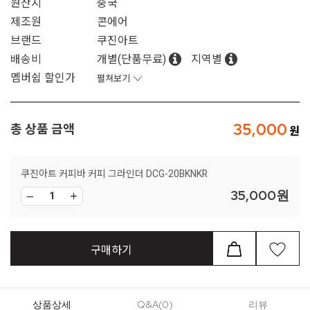
원산지
중국
제조원
콘에어
브랜드
쿠진아트
배송비
개별(단품무료)
지역별
멤버쉽 할인가
펼쳐보기
35,000
총 상품 금액
쿠진아트 커피바 커피 그라인더 DCG-20BKNKR
35,000
원
구매하기
상품상세
Q&A(0)
리뷰