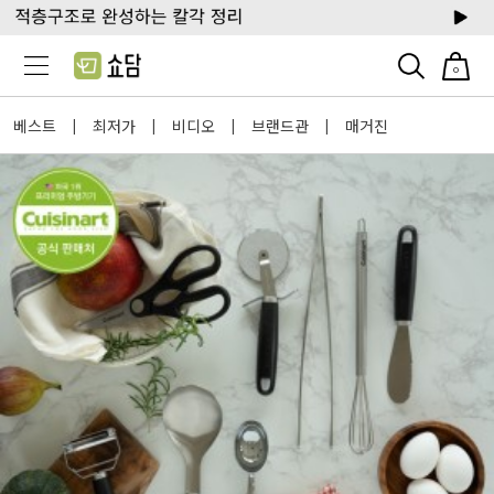
0
베스트
최저가
비디오
브랜드관
매거진
|
|
|
|