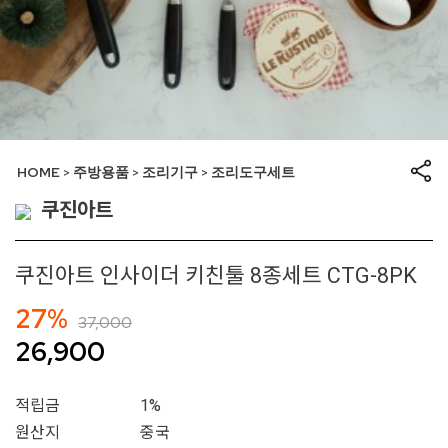
HOME
주방용품
조리기구
조리도구세트
>
>
>
쿠진아트
쿠진아트 인사이더 키친툴 8종세트 CTG-8PK
27%
37,000
26,900
적립금
1%
원산지
중국