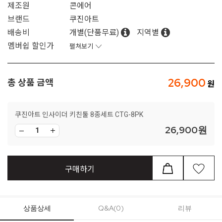
제조원
콘에어
브랜드
쿠진아트
배송비
개별(단품무료)
지역별
멤버쉽 할인가
펼쳐보기
26,900
총 상품 금액
쿠진아트 인사이더 키친툴 8종세트 CTG-8PK
26,900
원
구매하기
상품상세
Q&A(0)
리뷰