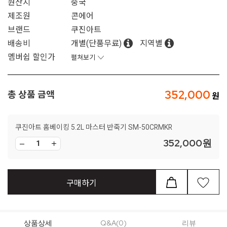
원산지
중국
제조원
콘에어
브랜드
쿠진아트
배송비
개별(단품무료)
지역별
멤버쉽 할인가
펼쳐보기
352,000
총 상품 금액
쿠진아트 홈베이킹 5.2L 마스터 반죽기 SM-50CRMKR
352,000
원
구매하기
상품상세
Q&A(0)
리뷰