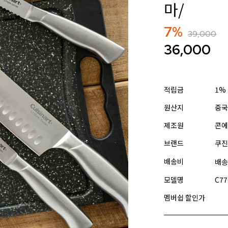
마/
7%
39,000
36,000
적립금
1%
원산지
중국
제조원
콘에
브랜드
쿠진
배송비
배송
모델명
C77
멤버쉽 할인가