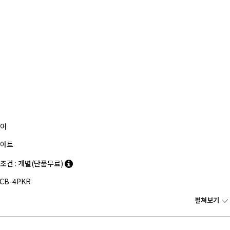
어
아트
조건 : 개별(단품무료)
CB-4PKR
펼쳐보기