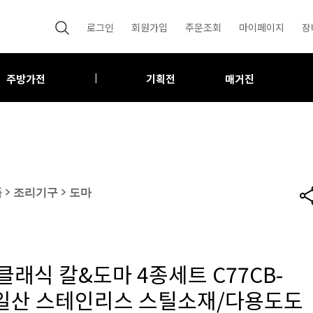
로그인
회원가입
주문조회
마이페이지
장
주방가전
기획전
매거진
|
품
>
조리기구
>
도마
클래식 칼&도마 4종세트 C77CB-
독일산 스테인리스 스틸소재/다용도도