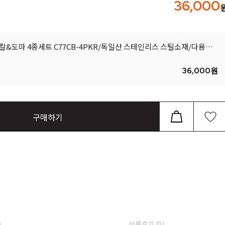
36,000
쿠진아트 클래식 칼&도마 4종세트 C77CB-4PKR/독일산 스테인리스 스틸소재/다용도도마/
36,000
원
구매하기
)
상품후기 (
0
)