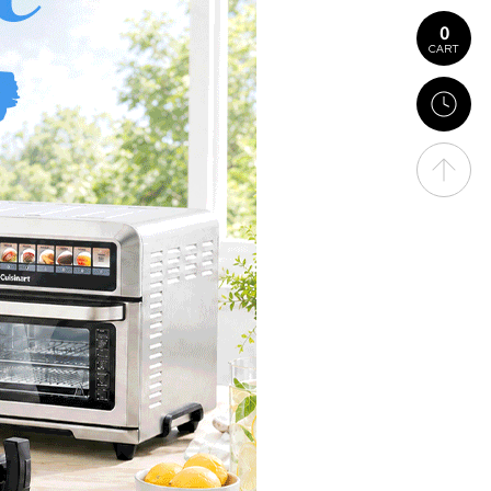
0
CART