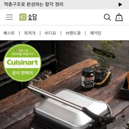
0
베스트
최저가
비디오
브랜드관
매거진
|
|
|
|