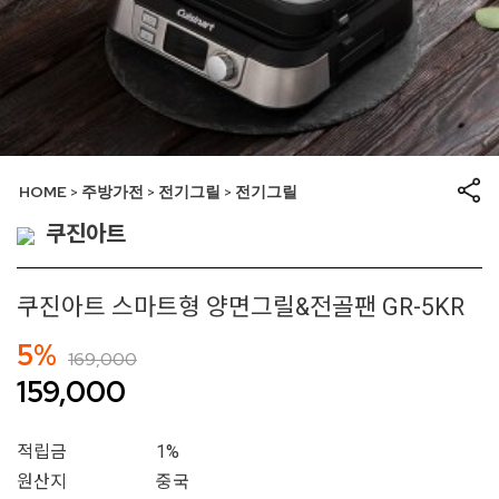
HOME
주방가전
전기그릴
전기그릴
>
>
>
쿠진아트
쿠진아트 스마트형 양면그릴&전골팬 GR-5KR
5%
169,000
159,000
적립금
1%
원산지
중국