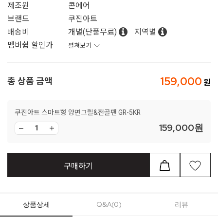
제조원
콘에어
브랜드
쿠진아트
배송비
개별(단품무료)
지역별
멤버쉽 할인가
펼쳐보기
159,000
총 상품 금액
쿠진아트 스마트형 양면그릴&전골팬 GR-5KR
159,000
원
구매하기
상품상세
Q&A(0)
리뷰