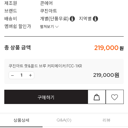
제조원
콘에어
브랜드
쿠진아트
배송비
개별(단품무료)
지역별
멤버쉽 할인가
펼쳐보기
219,000
총 상품 금액
쿠진아트 핫&콜드 브루 커피메이커 FCC-1KR
219,000
원
구매하기
상품상세
Q&A(0)
리뷰