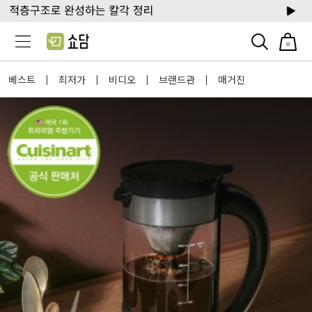
0
베스트
최저가
비디오
브랜드관
매거진
|
|
|
|