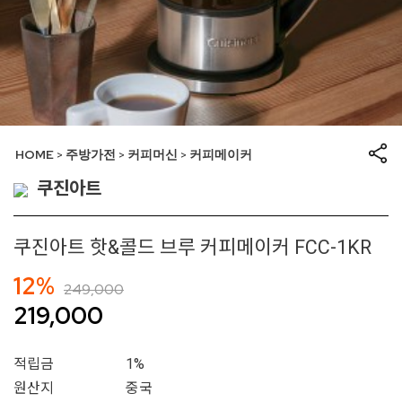
HOME
주방가전
커피머신
커피메이커
>
>
>
쿠진아트
쿠진아트 핫&콜드 브루 커피메이커 FCC-1KR
12%
249,000
219,000
적립금
1%
원산지
중국