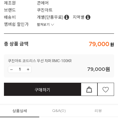
제조원
콘에어
브랜드
쿠진아트
배송비
개별(단품무료)
지역별
멤버쉽 할인가
펼쳐보기
79,000
총 상품 금액
쿠진아트 코드리스 무선 차퍼 RMC-100KR
79,000
원
구매하기
상품상세
Q&A(0)
리뷰