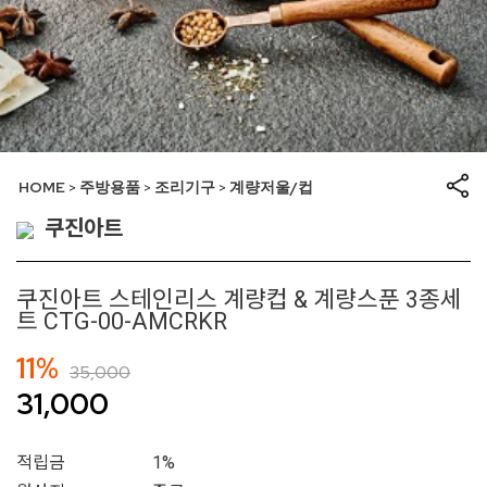
HOME
주방용품
조리기구
계량저울/컵
>
>
>
쿠진아트
쿠진아트 스테인리스 계량컵 & 계량스푼 3종세
트 CTG-00-AMCRKR
11%
35,000
31,000
적립금
1%