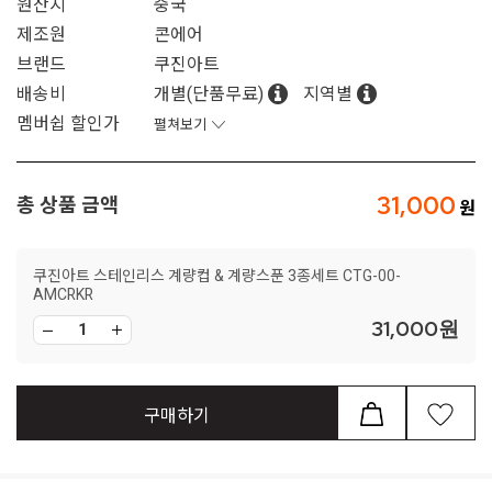
원산지
중국
제조원
콘에어
브랜드
쿠진아트
배송비
개별(단품무료)
지역별
멤버쉽 할인가
펼쳐보기
31,000
총 상품 금액
쿠진아트 스테인리스 계량컵 & 계량스푼 3종세트 CTG-00-
AMCRKR
31,000
원
구매하기