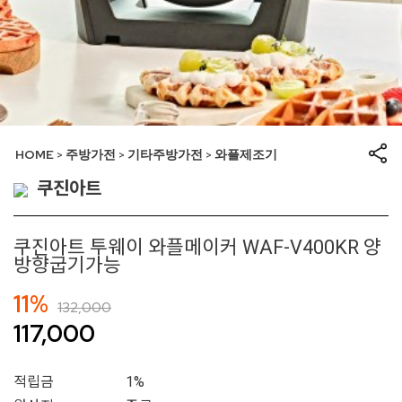
HOME
주방가전
기타주방가전
와플제조기
>
>
>
쿠진아트
쿠진아트 투웨이 와플메이커 WAF-V400KR 양
방향굽기가능
11%
132,000
117,000
적립금
1%