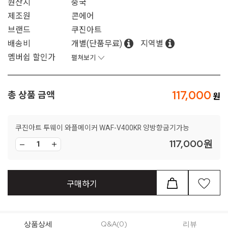
원산지
중국
제조원
콘에어
브랜드
쿠진아트
배송비
개별(단품무료)
지역별
멤버쉽 할인가
펼쳐보기
117,000
총 상품 금액
쿠진아트 투웨이 와플메이커 WAF-V400KR 양방향굽기가능
117,000
원
구매하기
상품상세
Q&A(0)
리뷰