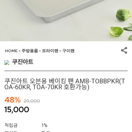
HOME
주방용품
프라이팬
구이팬
>
>
>
쿠진아트
쿠진아트 오븐용 베이킹 팬 AMB-TOBBPKR(T
OA-60KR, TOA-70KR 호환가능)
48%
29,000
15,000
적립금
1%