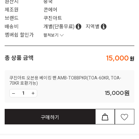
원산지
중국
제조원
콘에어
브랜드
쿠진아트
배송비
개별(단품무료)
지역별
멤버쉽 할인가
펼쳐보기
15,000
총 상품 금액
쿠진아트 오븐용 베이킹 팬 AMB-TOBBPKR(TOA-60KR, TOA-
70KR 호환가능)
15,000
원
구매하기