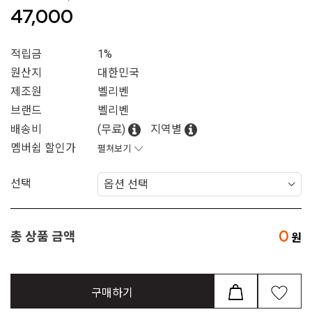
47,000
적립금
1%
원산지
대한민국
제조원
벨리벤
브랜드
벨리벤
배송비
(무료)
지역별
멤버쉽 할인가
펼쳐보기
선택
0
총 상품 금액
구매하기