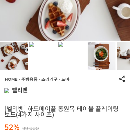
HOME
주방용품
조리기구
도마
>
>
>
벨리벤
[벨리벤] 하드메이플 통원목 테이블 플레이팅
보드(4가지 사이즈)
52%
99,000