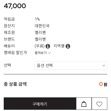
47,000
적립금
1%
원산지
대한민국
제조원
벨리벤
브랜드
벨리벤
배송비
(무료)
지역별
멤버쉽 할인가
펼쳐보기
선택
0
총 상품 금액
구매하기