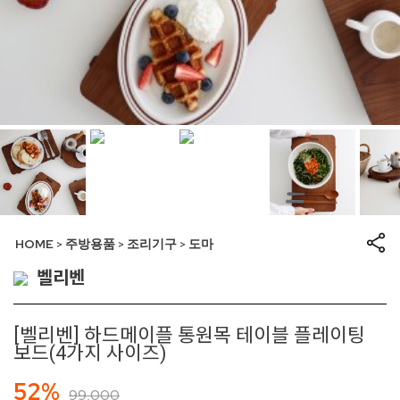
HOME
주방용품
조리기구
도마
>
>
>
벨리벤
[벨리벤] 하드메이플 통원목 테이블 플레이팅
보드(4가지 사이즈)
52%
99,000