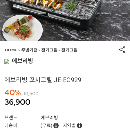
HOME
주방가전
전기그릴
전기그릴
>
>
>
에브리빙
에브리빙 꼬치그릴 JE-EG929
40%
61,500
36,900
브랜드
에브리빙
배송비
(무료)
지역별