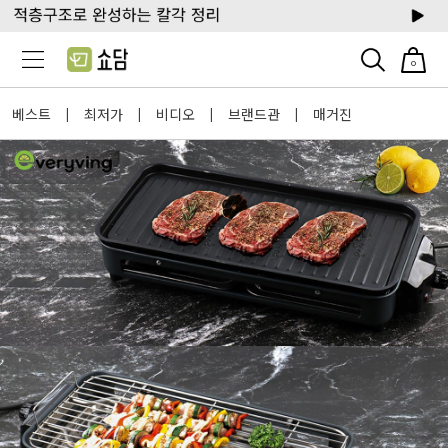
0
베스트
최저가
비디오
브랜드관
매거진
|
|
|
|