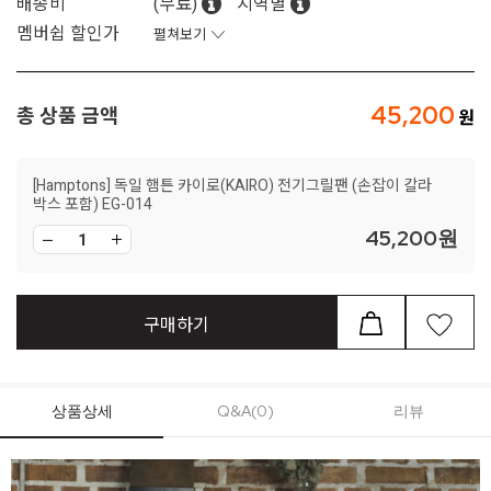
배송비
(무료)
지역별
멤버쉽 할인가
펼쳐보기
45,200
총 상품 금액
[Hamptons] 독일 햄튼 카이로(KAIRO) 전기그릴팬 (손잡이 칼라
박스 포함) EG-014
45,200
원
구매하기
상품상세
Q&A(0)
리뷰