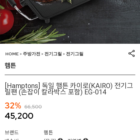
HOME
주방가전
전기그릴
전기그릴
>
>
>
햄튼
[Hamptons] 독일 햄튼 카이로(KAIRO) 전기그
릴팬 (손잡이 칼라박스 포함) EG-014
32%
66,500
45,200
브랜드
햄튼