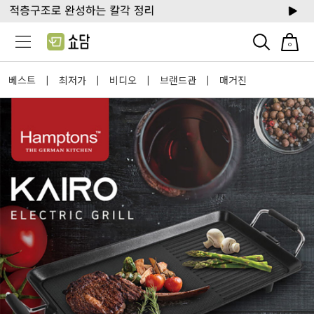
0
베스트
최저가
비디오
브랜드관
매거진
|
|
|
|