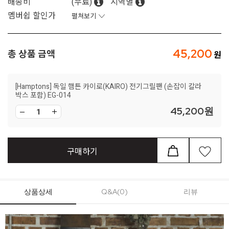
배송비
(무료)
지역별
멤버쉽 할인가
펼쳐보기
45,200
총 상품 금액
[Hamptons] 독일 햄튼 카이로(KAIRO) 전기그릴팬 (손잡이 칼라
박스 포함) EG-014
45,200
원
구매하기
상품상세
Q&A(0)
리뷰