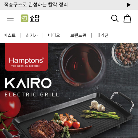
0
베스트
최저가
비디오
브랜드관
매거진
|
|
|
|