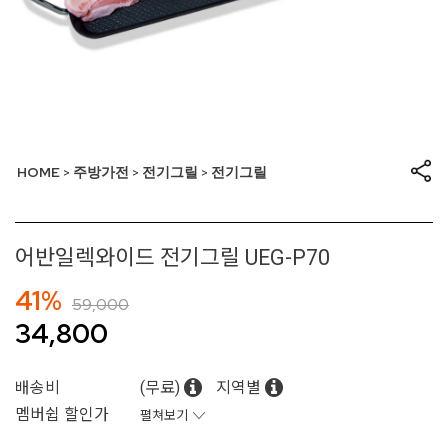
HOME
주방가전
전기그릴
전기그릴
>
>
>
어반일렉와이드 전기그릴 UEG-P70
41%
59,000
34,800
배송비
(무료)
지역별
멤버쉽 할인가
펼쳐보기