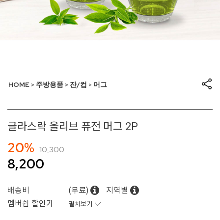
HOME
주방용품
잔/컵
머그
>
>
>
글라스락 올리브 퓨전 머그 2P
20%
10,300
8,200
배송비
(무료)
지역별
멤버쉽 할인가
펼쳐보기