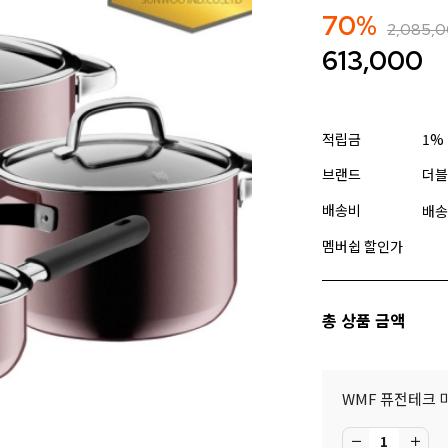
70%
2,085,
613,000
적립금
1%
브랜드
더블
배송비
배송
멤버쉽 할인가
총 상품 금액
WMF 퓨전테크 미