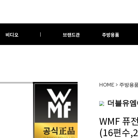
비디오
브랜드관
주방용품
|
HOME
>
주방용
더블유엠
WMF 퓨
(16편수,2