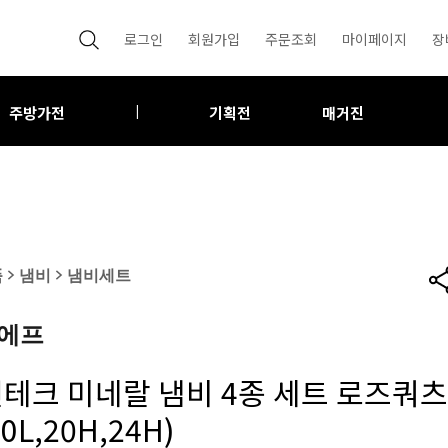
로그인
회원가입
주문조회
마이페이지
장
주방가전
기획전
매거진
|
품
>
냄비
>
냄비세트
에프
전테크 미네랄 냄비 4종 세트 로즈쿼츠
0L,20H,24H)