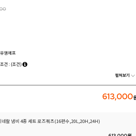
000
유엠에프
조건 : (조건)
펼쳐보기
613,000
네랄 냄비 4종 세트 로즈쿼츠(16편수,20L,20H,24H)
613,000
원