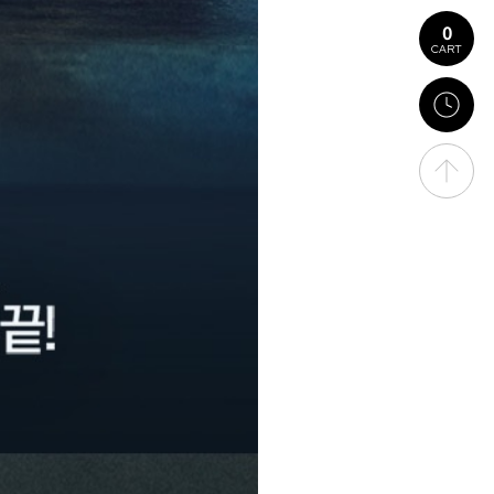
0
CART