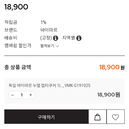
18,900
적립금
1%
브랜드
바이마르
배송비
(고정)
지역별
멤버쉽 할인가
펼쳐보기
18,900
총 상품 금액
독일 바이마르 누델 멀티쿠커 1L _VMK-G191025
18,900
원
구매하기