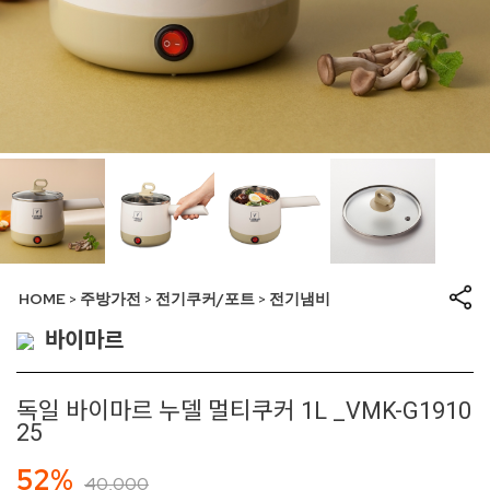
HOME
주방가전
전기쿠커/포트
전기냄비
>
>
>
바이마르
독일 바이마르 누델 멀티쿠커 1L _VMK-G1910
25
52%
40,000