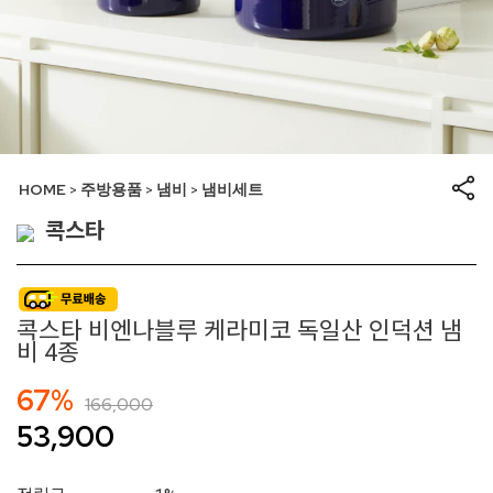
HOME
주방용품
냄비
냄비세트
>
>
>
콕스타
콕스타 비엔나블루 케라미코 독일산 인덕션 냄
비 4종
67%
166,000
53,900