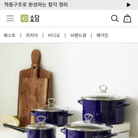
0
베스트
최저가
비디오
브랜드관
매거진
|
|
|
|