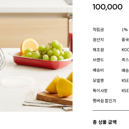
100,000
적립금
1%
원산지
중국
제조원
KO
브랜드
콕스
배송비
배송
모델명
KSE
특이사항
KSE
멤버쉽 할인가
총 상품 금액