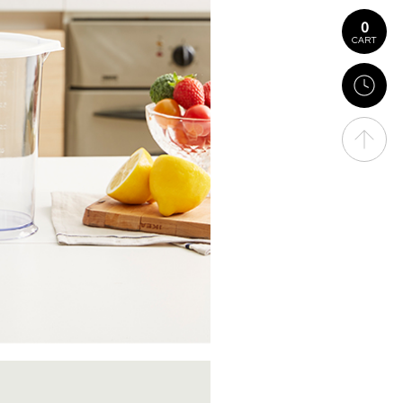
0
CART