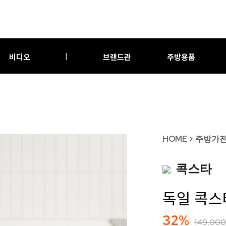
비디오
브랜드관
주방용품
|
HOME
>
주방가
콕스타
독일 콕스
32%
149,000