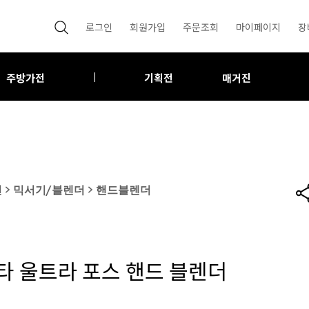
로그인
회원가입
주문조회
마이페이지
장
주방가전
기획전
매거진
|
전
>
믹서기/블렌더
>
핸드블렌더
타 울트라 포스 핸드 블렌더