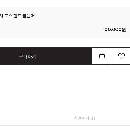
라 포스 핸드 블렌더
100,000
원
구매하기
)
상품후기 (
1
)