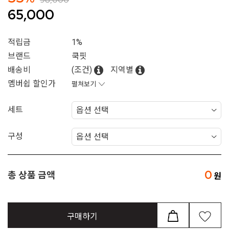
65,000
적립금
1%
브랜드
쿡핏
배송비
(조건)
지역별
멤버쉽 할인가
펼쳐보기
세트
구성
0
총 상품 금액
구매하기