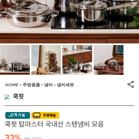
HOME
주방용품
냄비
냄비세트
>
>
>
쿡핏
쿡핏 탑마스터 국내산 스텐냄비 모음
33%
98,000