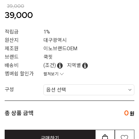
39,000
39,000
적립금
1%
원산지
대구광역시
제조원
이노브랜드OEM
브랜드
쿡핏
배송비
(조건)
지역별
멤버쉽 할인가
펼쳐보기
구성
0
총 상품 금액
구매하기