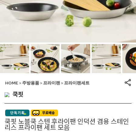
HOME
주방용품
프라이팬
프라이팬세트
>
>
>
쿡핏
쿡핏 노블쿡 스텐 후라이팬 인덕션 겸용 스테인
리스 프라이팬 세트 모음