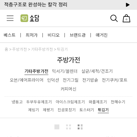
0
베스트
최저가
비디오
브랜드관
매거진
|
|
|
|
홈
주방가전
기타주방가전
튀김기
주방가전
기타주방가전
믹서기/블렌더
살균/세척/건조기
오븐/에어프라이어
인덕션
전기그릴
전기밥솥
전기쿠커/포트
커피머신
냉동고
두부두유제조기
아이스크림제조기
와플제조기
전해수기
제빙기
제빵기
진공포장기
토스터기
튀김기