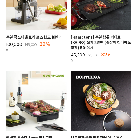
독일 콕스타 울트라 포스 핸드 블렌더
[Hamptons] 독일 햄튼 카이로
(KAIRO) 전기그릴팬 (손잡이 칼라박스
32%
100,000
149,000
포함) EG-014
0
32%
45,200
66,500
0
에버홈 초슬림 5mm 밀리그릴
보르테가 올라 멀티쿠커 2L_VMK-