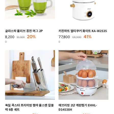
글라스락 올리브 퓨전 머그 2P
키친아트 멀티쿠커 화이트 KA-W2535
20%
41%
8,200
77,800
10,300
131,900
0
0
독일 콕스타 프리미엄 젬마 올스텐 칼블
에브리빙 2단 계란찜기 EHHL-
럭 6종 세트
EG4538H