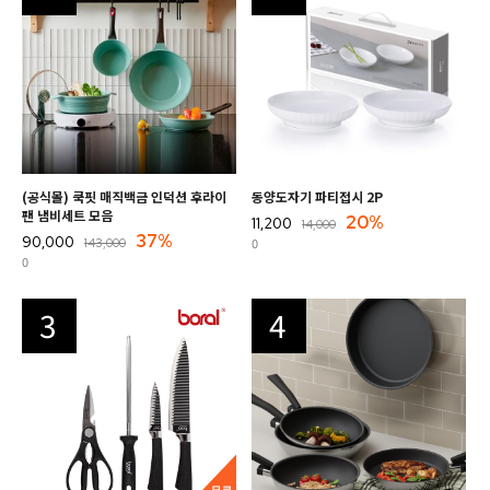
(공식몰) 쿡핏 매직백금 인덕션 후라이
동양도자기 파티접시 2P
팬 냄비세트 모음
20%
11,200
14,000
37%
90,000
0
143,000
0
3
4