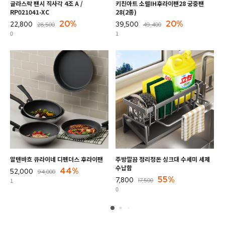
글라스락 팬시 직사각 4조 A /
키친아트 소렐IH후라이팬28 궁중팬
쿠진
RP021041-XC
28(2종)
60
20%
20%
22,800
39,500
26
28,500
49,400
0
1
0
알텐바흐 큐라이네 디펜더스 후라이팬
주방깔끔 정리정돈 싱크대 수세미 세제
발릴
수납함
44%
52,000
89
94,000
55%
7,800
1
0
17,500
0