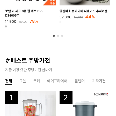
보랄 더 셰프 4종 칼 세트 BR-
알텐바흐 큐라이네 디펜더스 후라이팬
DS400ST
44%
52,000
94,000
78%
14,900
0
68,000
0
#
베스트 주방가전
지금 가장 핫한 주방가전 만나기
전체
그릴
쿠커
에어프라이어
블렌더
기타가전
1
2