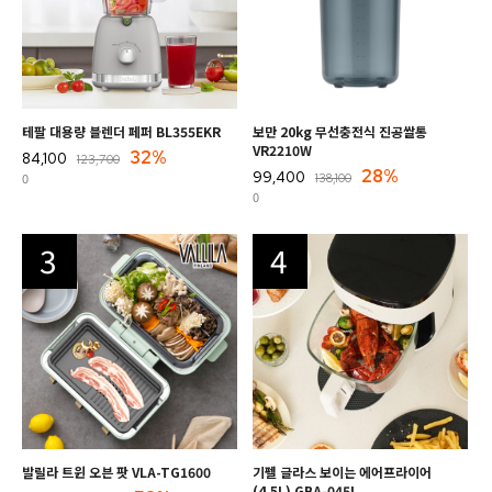
테팔 대용량 블렌더 페퍼 BL355EKR
보만 20kg 무선충전식 진공쌀통
VR2210W
32%
84,100
123,700
28%
99,400
0
138,100
0
3
4
발릴라 트윈 오븐 팟 VLA-TG1600
기펠 글라스 보이는 에어프라이어
(4.5L) GBA-045I