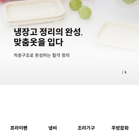
4
/
4
프라이팬
냄비
조리기구
주방잡화