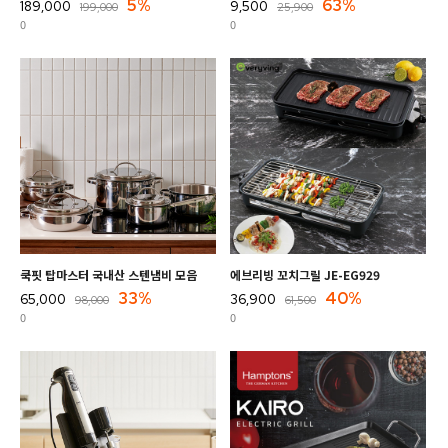
5%
63%
189,000
9,500
199,000
25,900
0
0
쿡핏 탑마스터 국내산 스텐냄비 모음
에브리빙 꼬치그릴 JE-EG929
33%
40%
65,000
36,900
98,000
61,500
0
0