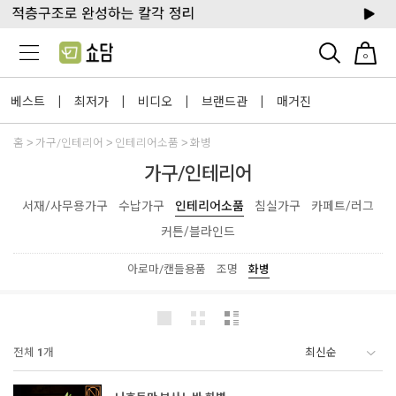
0
베스트
최저가
비디오
브랜드관
매거진
|
|
|
|
홈
가구/인테리어
인테리어소품
화병
가구/인테리어
서재/사무용가구
수납가구
인테리어소품
침실가구
카페트/러그
커튼/블라인드
아로마/캔들용품
조명
화병
전체
1
개