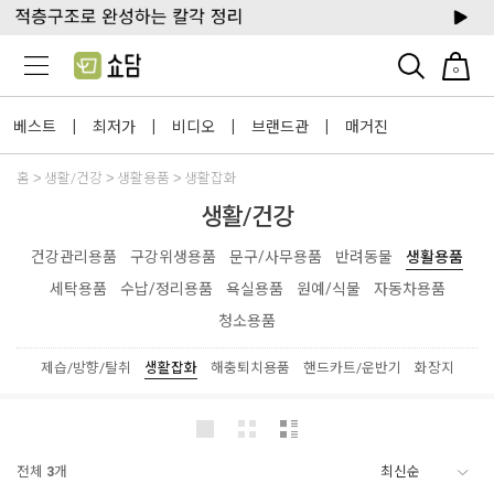
0
베스트
최저가
비디오
브랜드관
매거진
|
|
|
|
홈
생활/건강
생활용품
생활잡화
생활/건강
건강관리용품
구강위생용품
문구/사무용품
반려동물
생활용품
세탁용품
수납/정리용품
욕실용품
원예/식물
자동차용품
청소용품
제습/방향/탈취
생활잡화
해충퇴치용품
핸드카트/운반기
화장지
전체
3
개