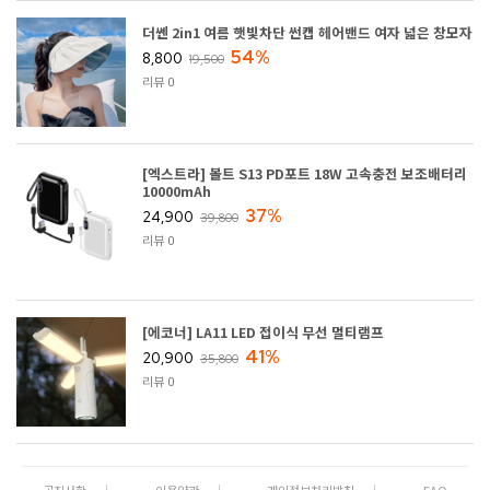
더쎈 2in1 여름 햇빛차단 썬캡 헤어밴드 여자 넓은 창모자
54%
8,800
19,500
리뷰 0
[엑스트라] 볼트 S13 PD포트 18W 고속충전 보조배터리
10000mAh
37%
24,900
39,800
리뷰 0
[에코너] LA11 LED 접이식 무선 멀티램프
41%
20,900
35,800
리뷰 0