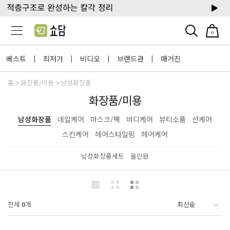
0
베스트
최저가
비디오
브랜드관
매거진
|
|
|
|
홈
화장품/미용
남성화장품
화장품/미용
남성화장품
네일케어
마스크/팩
바디케어
뷰티소품
선케어
스킨케어
헤어스타일링
헤어케어
남성화장품세트
올인원
전체
0
개