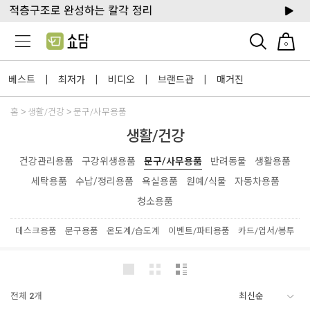
0
베스트
최저가
비디오
브랜드관
매거진
|
|
|
|
홈
생활/건강
문구/사무용품
생활/건강
건강관리용품
구강위생용품
문구/사무용품
반려동물
생활용품
세탁용품
수납/정리용품
욕실용품
원예/식물
자동차용품
청소용품
데스크용품
문구용품
온도계/습도계
이벤트/파티용품
카드/엽서/봉투
전체
2
개