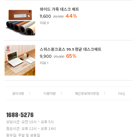
와이드 가죽 데스크 매트
44%
11,600
20,900
리뷰 0
스위스몽크로스 99.9 향균 데스크매트
65%
9,900
29,000
리뷰 1
공지사항
이용약관
개인정보처리방침
FAQ
1688-5276
상담시간: 오전 10시 ~ 오후 5시
점심시간: 오후 12시 ~ 오후 14시
휴무일: 주말 및 공휴일