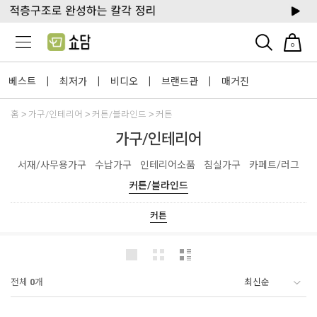
0
베스트
최저가
비디오
브랜드관
매거진
|
|
|
|
홈
가구/인테리어
커튼/블라인드
커튼
가구/인테리어
서재/사무용가구
수납가구
인테리어소품
침실가구
카페트/러그
커튼/블라인드
커튼
전체
0
개